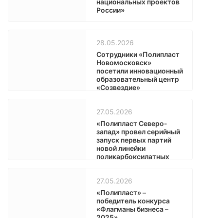
национальных проектов
России»
28.05.2026
Сотрудники «Полипласт
Новомосковск»
посетили инновационный
образовательный центр
«Созвездие»
27.05.2026
«Полипласт Северо-
запад» провел серийный
запуск первых партий
новой линейки
поликарбоксилатных
основ на базе EPEG
27.05.2026
«Полипласт» –
победитель конкурса
«Флагманы бизнеса –
2025»