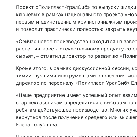
Проект «Полипласт-УралСиб» по выпуску жидких
ключевых в рамках национального проекта «Нов
первым и единственным крупнотоннажным произ
и позволит практически полностью закрыть вну
«Сейчас новое производство находится на заве
растет интерес к отечественному продукту со 
сырья», – отметил директор по развитию «Поли
Кроме этого, в рамках дискуссионной сессии, 
химии, лучшими инструментами вовлечения мол
директор по персоналу «Полипласт-УралСиб» Ел
«Наше предприятие имеет успешный опыт взаим
старшеклассникам определиться с выбором про
ребятам действующее производство. Многих учащ
вернуться после получения среднего или высшег
Елена Голубцова.
Первая выставка сырья, оборудования и решен