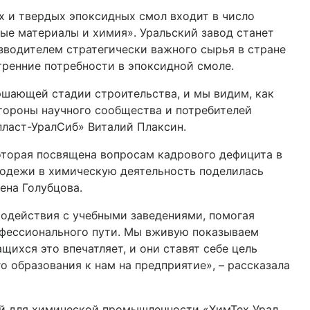
 и твердых эпоксидных смол входит в число
ые материалы и химия». Уральский завод станет
водителем стратегически важного сырья в стране
тренние потребности в эпоксидной смоле.
ршающей стадии строительства, и мы видим, как
стороны научного сообщества и потребителей
пласт-УралСиб» Виталий Плаксин.
которая посвящена вопросам кадрового дефицита в
одежи в химическую деятельность поделилась
ена Голубцова.
одействия с учебными заведениями, помогая
фессионального пути. Мы вживую показываем
ихся это впечатляет, и они ставят себе цель
о образования к нам на предприятие», – рассказала
ий для химической промышленности «ХимТех Урал