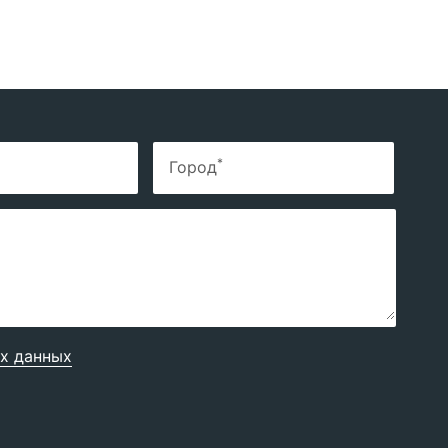
*
Город
х данных