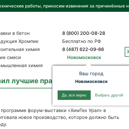
ехнические работы, приносим извинения за причинённые н
авки в бетон
8 (800) 200-08-28
дукция Хромпик
Бесплатно по РФ
оительная химия
8 (487) 622-09-66
З
ие смеси
Новомосковск
мышленная химия
Ваш город
ил лучшие практики на выставке «
Новомосковск
Да, все верно
Выбрать другой
 программе форум-выставки «ХимТех Урал» в
нтовала новое производство, которое должно быть
ду.