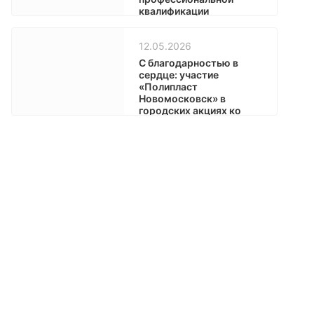
квалификации
12.05.2026
С благодарностью в
сердце: участие
«Полипласт
Новомосковск» в
городских акциях ко
Дню Победы