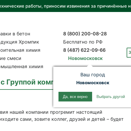
ехнические работы, приносим извинения за причинённые н
авки в бетон
8 (800) 200-08-28
дукция Хромпик
Бесплатно по РФ
оительная химия
8 (487) 622-09-66
З
ие смеси
Новомосковск
мышленная химия
Ваш город
с Группой компаний «Полипласт»!
Новомосковск
Да, все верно
Выбрать другой
ствия нашей компании прогремит настоящий
иходите сами, зовите коллег, друзей и детей – будет