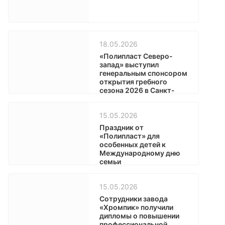
18.05.2026
«Полипласт Северо-
запад» выступил
генеральным спонсором
открытия гребного
сезона 2026 в Санкт-
Петербурге
15.05.2026
Праздник от
«Полипласт» для
особенных детей к
Международному дню
семьи
15.05.2026
Сотрудники завода
«Хромпик» получили
дипломы о повышении
профессиональной