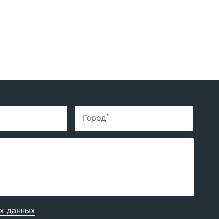
*
Город
х данных