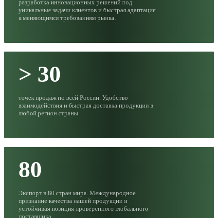
разработка инновационных решений под
уникальные задачи клиентов и быстрая адаптация
к меняющимся требованиям рынка.
> 30
точек продаж по всей России. Удобство
взаимодействия и быстрая доставка продукции в
любой регион страны.
80
Экспорт в 80 стран мира. Международное
признание качества нашей продукции и
устойчивая позиция проверенного глобального
поставщика.