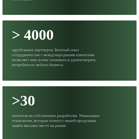
> 4000
зарубежных партнеров. Богатый опыт
сотрудничества с международными клиентами
позволяет нам лучше понимать и удовлетворять
потребности любого бизнеса.
>30
патентов на собственные разработки. Уникальные
технологии, которые помогут вашей продукции
занять высокое место на рынке