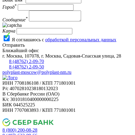
*
Город
*
Сообщение
Капча
Я соглашаюсь с
обработкой персональных данных
Отправить
Ближайший офис
г.
Москва
,
107078, г. Москва, Садовая-Спасская улица, 28
8 (48762) 2-09-70
8 (48762) 2-09-50
polyplast-moscow@polyplast-nm.ru
ИНН 7708186108 / КПП 771801001
Р/с 40702810238180132023
В Сбербанке России (ОАО)
К/с 30101810400000000225
БИК 044525225
ИНН 7707083893 / КПП 771801001
8 (800) 200-08-28
Бесплатно по РФ