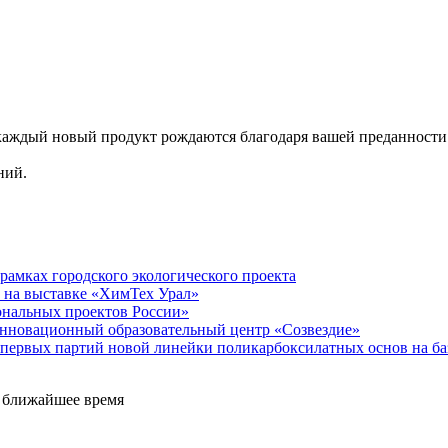
 каждый новый продукт рождаются благодаря вашей преданности
ний.
рамках городского экологического проекта
 на выставке «ХимТех Урал»
нальных проектов России»
нновационный образовательный центр «Созвездие»
 первых партий новой линейки поликарбоксилатных основ на б
е ближайшее время