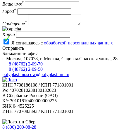
*
Ваше имя
*
Город
*
Сообщение
Капча
Я соглашаюсь с
обработкой персональных данных
Отправить
Ближайший офис
г.
Москва
,
107078, г. Москва, Садовая-Спасская улица, 28
8 (48762) 2-09-70
8 (48762) 2-09-50
polyplast-moscow@polyplast-nm.ru
ИНН 7708186108 / КПП 771801001
Р/с 40702810238180132023
В Сбербанке России (ОАО)
К/с 30101810400000000225
БИК 044525225
ИНН 7707083893 / КПП 771801001
8 (800) 200-08-28
Бесплатно по РФ